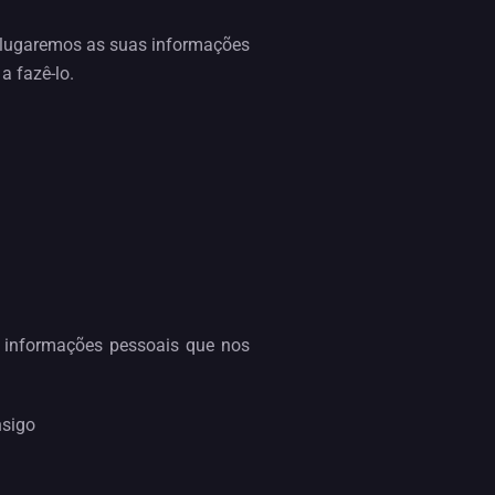
 alugaremos as suas informações
a fazê-lo.
s informações pessoais que nos
nsigo